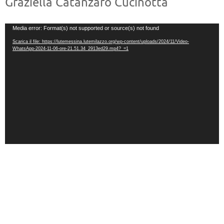
Graziella Catanzaro Cucinotta
Video
Media error: Format(s) not supported or source(s) not found
Player
Scarica il file: https://lutemessina.lutemilazzo.org/wp-content/uploads/2024/11/Video-
WhatsApp-2024-11-06-ore-21.51.34_2913ed29.mp4?_=1